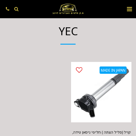
YEC
MADE IN JAPAN
קויל (סליל הצתה ) חליפי ניסאן טידה,