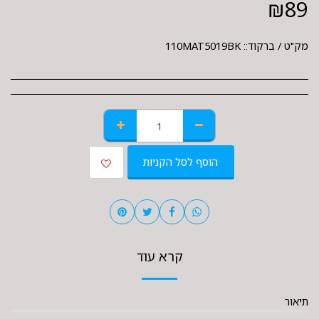
₪
89
מק"ט / ברקוד::
110MAT5019BK
הוסף לסל הקניות
קרא עוד
תיאור