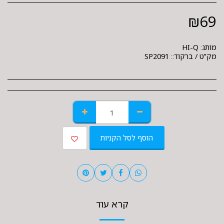
₪
69
מותג:
HI-Q
מק"ט / ברקוד::
SP2091
הוסף לסל הקניות
קרא עוד