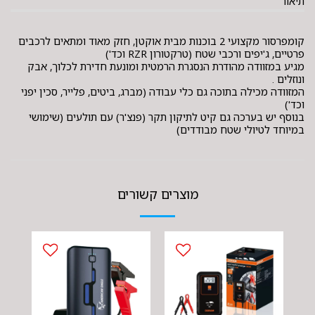
תיאור
קומפרסור מקצועי 2 בוכנות מבית אוקטן, חזק מאוד ומתאים לרכבים
פרטיים, ג'יפים ורכבי שטח (טרקטורון RZR וכד')
מגיע במזוודה מהודרת הנסגרת הרמטית ומונעת חדירת לכלוך, אבק
ונוזלים .
המזוודה מכילה בתוכה גם כלי עבודה (מברג, ביטים, פלייר, סכין יפני
וכד')
בנוסף יש בערכה גם קיט לתיקון תקר (פנצ'ר) עם תולעים (שימושי
במיוחד לטיולי שטח מבודדים)
מוצרים קשורים