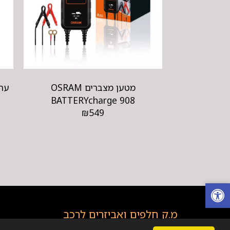
מטען מצברים OSRAM
BATTERYcharge 908
₪
549
מ.ק חלפים ואביזרים לרכב
זכויות יוצרים © 2026 כל הזכויות שמורות