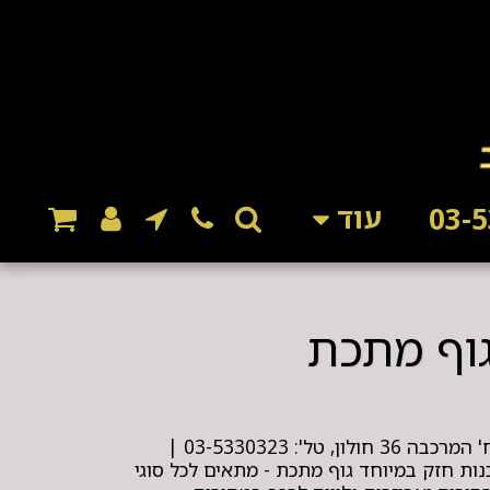
עוד
מ.ק חלפים ואביזרים לרכב, רח' המרכבה 36 חולון, טל': 03-5330323 |
סור מקצועי לרכב 2 בוכנות חזק במיוחד גוף מתכת - מתאים לכל סוגי