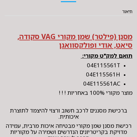
תיאור
מסנן (פילטר) שמן מקורי VAG סקודה,
סיאט, אודי ופולקסוואגן
תואם למק"ט מקורי:
04E115561T
04E115561H
04E115561AC
מוצר מקורי 100% באחריות ! ! !
ברכישת מסננים לרכב חשוב ורצוי להיצמד לתוצרת
איכותית.
רכישת מסנן שמן מקורי מבטיחה איכות מרבית, עמידה
מדויקת בקריטריונים הנדרשים ושמירה על מקוריות