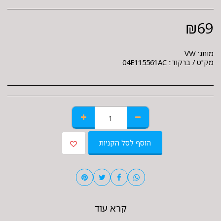
₪
69
מותג:
VW
מק"ט / ברקוד::
04E115561AC
הוסף לסל הקניות
קרא עוד