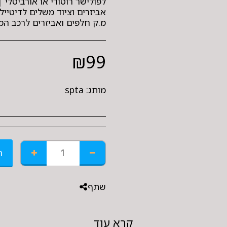
לפולישר רוטורי או אורביטלי |
אביזרים וציוד משלים לדיטיילי
מ.ק חלפים ואביזרים לרכב המרכבה 36 חולון, טל': 
₪
99
מותג:
spta
ה
שתף
קרא עוד