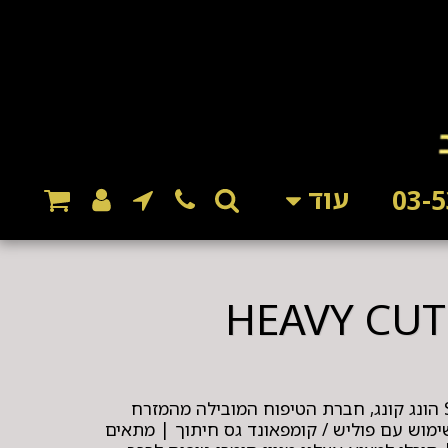
עוד
פד ספוג לפולישר מבית SPTA הונג קונג, חברת הטיפוח המובילה מהמזרח
ימוש עם פוליש / קומפאונד גס חיתוך | מתאים