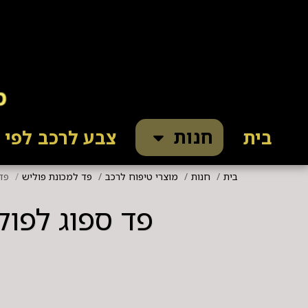
חנות
בית
צבע לרכב לפי ק
בית
חנות
מוצרי טיפוח לרכב
פד למכונת פוליש
פד ספו
פד ספוג לפולישר SPTA צהוב בגודל 5