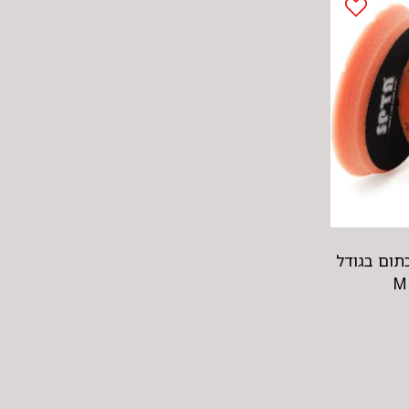
ספוג לפולישר SPTA כתום בגודל