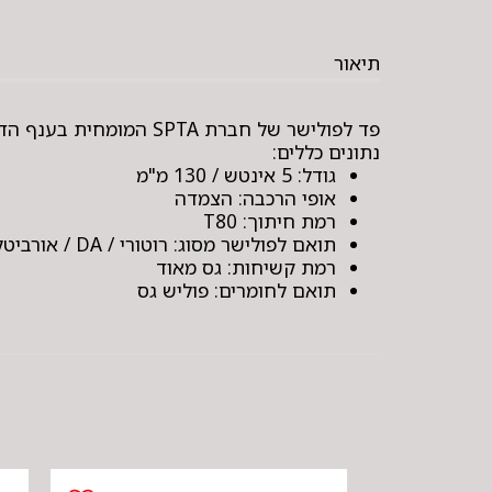
תיאור
פד לפולישר של חברת SPTA המומחית בענף הדיטיילינג ואספקה כלי עבודה בעולם.
נתונים כללים:
גודל: 5 אינטש / 130 מ"מ
אופי הרכבה: הצמדה
רמת חיתוך: T80
תואם לפולישר מסוג: רוטורי / DA / אורביטלי
רמת קשיחות: גס מאוד
תואם לחומרים: פוליש גס