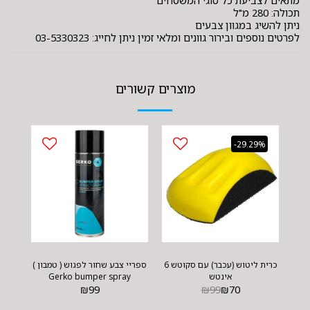
מתאים לצביעת כל סוגי המשטחים
תכולה: 280 מ"ל
ניתן להשיג במגוון צבעים
לפרטים נוספים ובירור גוונים ומלאי זמין ניתן לחייג: 03-5330323
מוצרים קשורים
-29.29%
כרית ליטוש (עכבר) עם סקוטש 6
ספריי צבע שחור לפגוש ( טמבון )
אינטש
Gerko bumper spray
₪
99
₪
99
₪
70