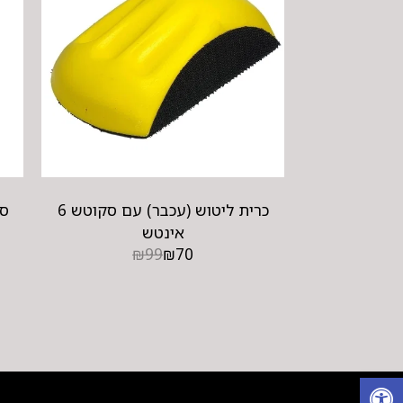
כרית ליטוש (עכבר) עם סקוטש 6
ספ
אינטש
₪
99
₪
70