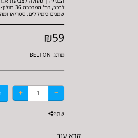
הבנייה | מעולה לצביעת אגרטל
לרכב, רח' 
שמנים כימיקלים, סטריאו ומו
₪
59
מותג:
BELTON
ה
שתף
קרא עוד