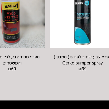
ריי צבע שחור לפגוש ( טמבון )
ספריי מסיר צבע לכל סו
Gerko bumper spray
והמשטחים
₪
69
₪
99