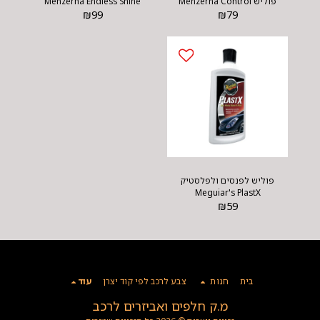
פוליש Menzerna Control
Menzerna Endless Shine
₪
99
Cleaner
₪
79
פוליש לפנסים ולפלסטיק
Meguiar's PlastX
₪
59
בית
חנות
צבע לרכב לפי קוד יצרן
עוד
מ.ק חלפים ואביזרים לרכב