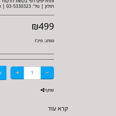
חולון | טל': 03-5330323 | אמינות, מקצועיות ומחירים אטרקטיבים !
₪
499
מותג:
פיג'ו
ה
שתף
קרא עוד