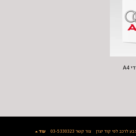
 A4
בע לרכב לפי קוד יצרן
צור קשר 03-5330323
עוד