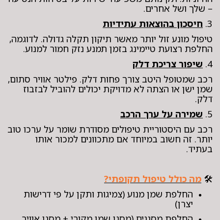
– שלך ושל אחרים.
3.
חיסכון בהוצאות עתידיות
טיפול מונע זול יותר מאשר תיקון תקלה גדולה. לדוגמה,
החלפת רצועת טיימינג בזמן תמנע נזק חמור למנוע.
4.
שיפור צריכת דלק
רכב שמטופל היטב צורך פחות דלק. פילטר אוויר סתום,
שמן ישן או הצתה לא מדויקת יכולים להוביל לבזבוז
דלק.
5.
שמירה על ערך הרכב
רכב עם היסטוריית טיפולים מסודרת שומר על ערכו טוב
יותר. זה חשוב במיוחד אם מתכוונים למכור אותו
בעתיד.
🛠️
מה כולל טיפול תקופתי?
החלפת שמן מנוע (צמיגות ותקן על פי דרישות
יצרן)
החלפת מסננים (מסנן שמן מקורי + מסנן אוויר