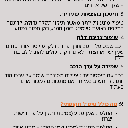
– שלך ושל אחרים.
3.
חיסכון בהוצאות עתידיות
טיפול מונע זול יותר מאשר תיקון תקלה גדולה. לדוגמה,
החלפת רצועת טיימינג בזמן תמנע נזק חמור למנוע.
4.
שיפור צריכת דלק
רכב שמטופל היטב צורך פחות דלק. פילטר אוויר סתום,
שמן ישן או הצתה לא מדויקת יכולים להוביל לבזבוז
דלק.
5.
שמירה על ערך הרכב
רכב עם היסטוריית טיפולים מסודרת שומר על ערכו טוב
יותר. זה חשוב במיוחד אם מתכוונים למכור אותו
בעתיד.
🛠️
מה כולל טיפול תקופתי?
החלפת שמן מנוע (צמיגות ותקן על פי דרישות
יצרן)
החלפת מסננים (מסנן שמן מקורי + מסנן אוויר