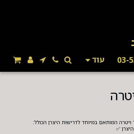
עוד
יטרה