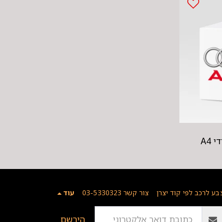
 A4
בע לרכב לפי קוד יצרן
צור קשר 03-5330323
עוד
הירשם