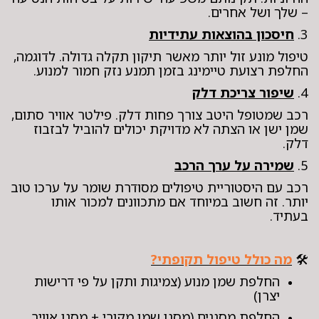
– שלך ושל אחרים.
3.
חיסכון בהוצאות עתידיות
טיפול מונע זול יותר מאשר תיקון תקלה גדולה. לדוגמה,
החלפת רצועת טיימינג בזמן תמנע נזק חמור למנוע.
4.
שיפור צריכת דלק
רכב שמטופל היטב צורך פחות דלק. פילטר אוויר סתום,
שמן ישן או הצתה לא מדויקת יכולים להוביל לבזבוז
דלק.
5.
שמירה על ערך הרכב
רכב עם היסטוריית טיפולים מסודרת שומר על ערכו טוב
יותר. זה חשוב במיוחד אם מתכוונים למכור אותו
בעתיד.
🛠️
מה כולל טיפול תקופתי?
החלפת שמן מנוע (צמיגות ותקן על פי דרישות
יצרן)
החלפת מסננים (מסנן שמן מקורי + מסנן אוויר