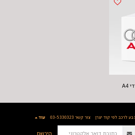
 A4
בע לרכב לפי קוד יצרן
צור קשר 03-5330323
עוד
הירשם