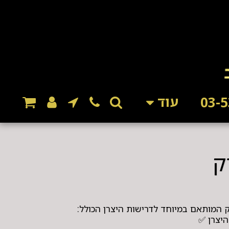
עוד
ק