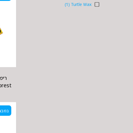
(1)
Turtle Wax
‏רימ
‏rest
במבצ