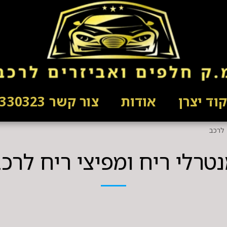
וד יצרן
אודות
צור קשר 03-5330323
 לרכב
טרלי ריח ומפיצי ריח לרכ