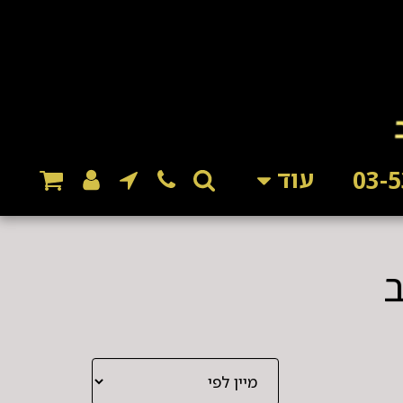
עוד
ב