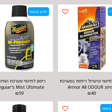
י
חדש בחנות
חיטוי וניטרול ריחות במערכת
רימון לחיטוי מערכת המיזו
המיזוג Armor All ODOUR
‏guiar's Mist Ultimate
₪
59
₪
40
Refresher
ELIMINATOR
בחנות