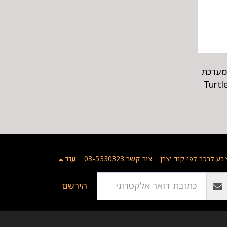
במערכת
Turtle 
בע לרכב לפי קוד יצרן
צור קשר 03-5330323
עוד
הירשם