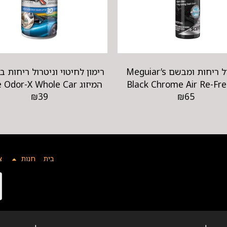
מנטרל ריחות ומבשם Meguiar’s
רימון לחיטוי וניטרול ריחות 
Black Chrome Air Re-Fr
המיזוג Odor-X Whole Car
₪
39
₪
65
Blast
Odor Odors
בית
חנות
צ