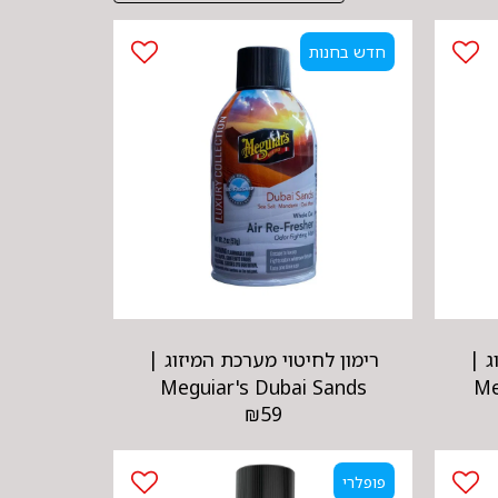
חדש בחנות
ג |
רימון לחיטוי מערכת המיזוג |
Me
‏Meguiar's Dubai Sands
₪
59
Refresher
פופלרי